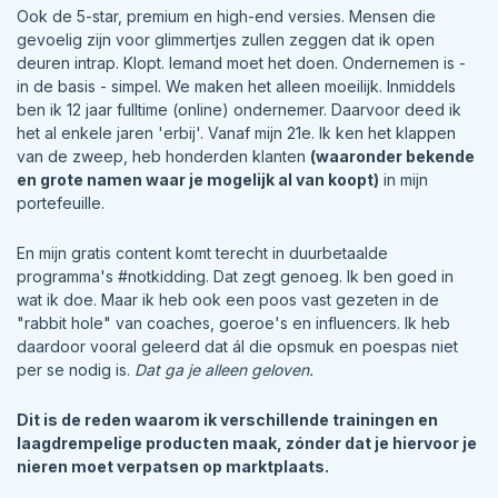
Ook de 5-star, premium en high-end versies. Mensen die
gevoelig zijn voor glimmertjes zullen zeggen dat ik open
deuren intrap. Klopt. Iemand moet het doen. Ondernemen is -
in de basis - simpel. We maken het alleen moeilijk. Inmiddels
ben ik 12 jaar fulltime (online) ondernemer. Daarvoor deed ik
het al enkele jaren 'erbij'. Vanaf mijn 21e. Ik ken het klappen
van de zweep, heb honderden klanten
(waaronder bekende
en grote namen waar je mogelijk al van koopt)
in mijn
portefeuille.
En mijn gratis content komt terecht in duurbetaalde
programma's #notkidding. Dat zegt genoeg. Ik ben goed in
wat ik doe. Maar ik heb ook een poos vast gezeten in de
"rabbit hole" van coaches, goeroe's en influencers. Ik heb
daardoor vooral geleerd dat ál die opsmuk en poespas niet
per se nodig is.
Dat ga je alleen geloven.
Dit is de reden waarom ik verschillende trainingen en
laagdrempelige producten maak, zónder dat je hiervoor je
nieren moet verpatsen op marktplaats.